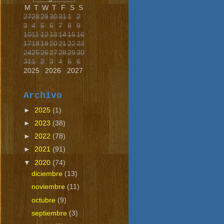
M
T
W
T
F
S
S
27
28
29
30
31
1
2
3
4
5
6
7
8
9
10
11
12
13
14
15
16
17
18
19
20
21
22
23
24
25
26
27
28
29
30
31
1
2
3
4
5
6
2025
2026
2027
Archivo
►
2025
(1)
►
2023
(38)
►
2022
(78)
►
2021
(91)
▼
2020
(74)
diciembre
(13)
noviembre
(11)
octubre
(9)
septiembre
(3)