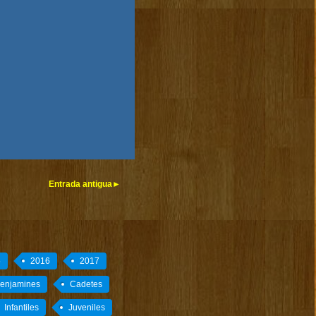
Entrada antigua
5
2016
2017
enjamines
Cadetes
Infantiles
Juveniles