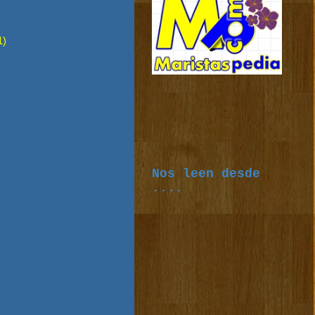
1)
Nos leen desde
....