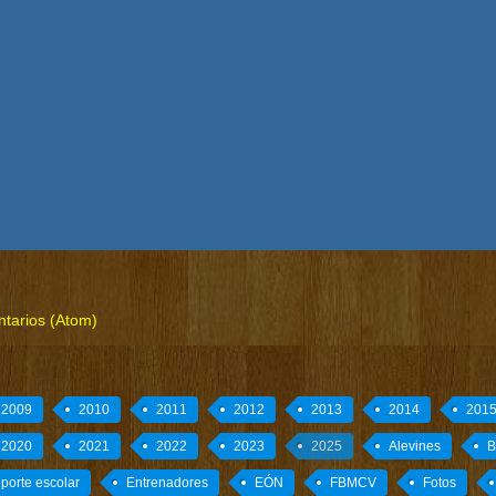
ntarios (Atom)
2009
2010
2011
2012
2013
2014
201
2020
2021
2022
2023
2025
Alevines
B
porte escolar
Entrenadores
EÓN
FBMCV
Fotos