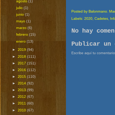
agosto
(1)
julio
(1)
Posted by
Balonmano. Mari
junio
(1)
Labels:
2020
,
Cadetes
,
Inf
mayo
(1)
marzo
(6)
No hay comen
febrero
(15)
enero
(13)
Publicar un 
►
2019
(94)
Escribe aquí tu comentario
►
2018
(111)
►
2017
(151)
►
2016
(112)
►
2015
(110)
►
2014
(92)
►
2013
(99)
►
2012
(67)
►
2011
(60)
►
2010
(67)