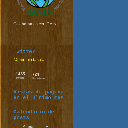
Colaboramos con GAIA
Twitter
@bmmaristasalc
1435
724
Entradas
Comentarios
Vistas de página
en el último mes
Calendario de
posts
-
+
August